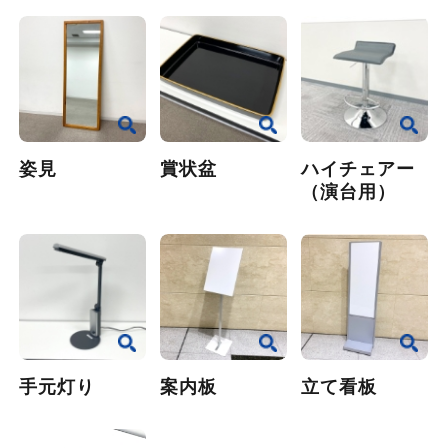
姿見
賞状盆
ハイチェアー
（演台用）
手元灯り
案内板
立て看板