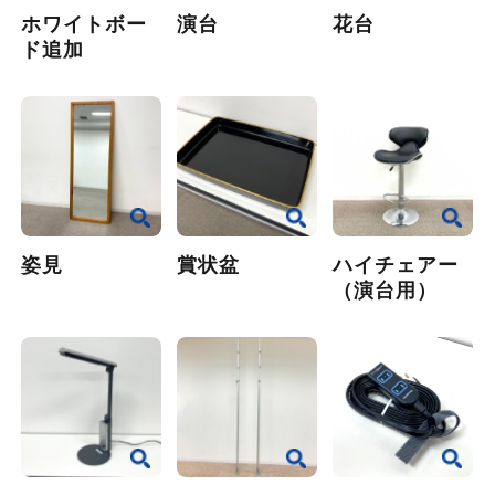
ホワイトボー
演台
花台
ド追加
姿見
賞状盆
ハイチェアー
（演台用）