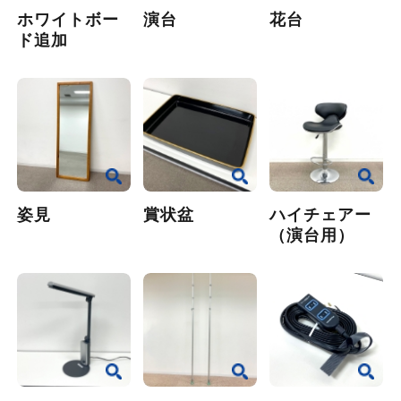
ホワイトボー
演台
花台
ド追加
姿見
賞状盆
ハイチェアー
（演台用）