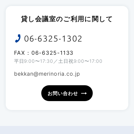
¥18,480〜
貴重品等に関しては弊社で管理できか
諸注意
ねますので、発送をお控えください。
¥66,220
貸し会議室のご利用に関して
価格は全て税込表記です。
詳細を見る
06-6325-1302
土曜・日曜・祝日は室料が平日単価の2割
お預かり荷物の発送先
増となります。
FAX：06-6325-1133
お荷物を当館へご送付いただく場合は、下記宛
備品は別途レンタル料が必要です。くわし
平日
9:00
〜
17:30
／土日祝
9:00
〜
17:00
先までお願いします（元払伝票のみご利用
くは
こちら
をご覧ください。
bekkan@merinoria.co.jp
可）。
F・G・H・Iタイプについては、シアター形
式やブース設営など、特殊な設営の場合は
お問い合わせ
設営料が発生いたします。
〒533-0033
大阪市東淀川区東中島1丁目18番22号
新大阪丸ビル別館1階 受付
お支払いについて
お支払いは銀行振込、もしくは当館受付窓