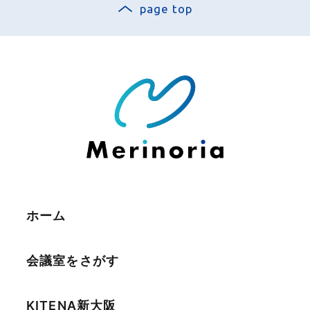
Dタイプ
備考欄に利用者様のお名前・ご利用日・ご利用部
page top
口でのご精算となります。
屋番号をご記載ください。
キャッシュレス決済は非対応です。
84㎡
お申込み後に請求書を発行いたしますの
⼤事な会議やイベントはおまかせくだ
〜66名
荷物の発送サービス
で、ご利用日の1週間前までにお支払いくだ
さい。
さい。
当日ご利用されたお荷物を、弊社にて一時お預
¥23,100〜
⼤切なお客様へ上質な空間をご提供。
り後、発送いたします。
お荷物は1Fの受付にお
¥82,775
運びいただき、発送ご希望の旨をスタッフにお
開放的な吹き抜けエントランスなど、上品で余
予約変更・キャンセルについて
申し付けください。
裕あるフロア設計で、快適な空間をご提供しま
詳細を見る
Iタイプは180日前から、Hタイプは90日前
す。また、バリアフリー対応で⾞椅⼦の⽅も快
から、F・Gタイプは60日前から、A～Eタ
ホーム
発送時のお願い・ご注意
適にご利⽤いただけます。
イプは30日前から、レンタル備品はご利用
日の20日前からキャンセル料金が発生しま
元払いのお荷物はお預かりいたしかね
会議室をさがす
す。
ます。着払い伝票をご用意ください。
日程変更は原則1回のみとし、ご利用日から
お客様にて伝票のご記入をお願いいた
KITENA新大阪
前後1ヶ月以内の日程への変更のみ可能で
します。着払い伝票は1F受付にもご用