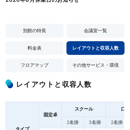
別館の特長
会議室一覧
料金表
レイアウトと収容人数
フロアマップ
その他サービス・環境
※表示価格は全て税込です。
※表示価格は全て税込です。
※表示価格は全て税込です。
レイアウトと収容人数
※平日料金です。
※平日料金です。
※平日料金です。
スクール
口
固定卓
会議室一覧
料金表
別館の特長
2名掛
3名掛
2名掛
タイプ