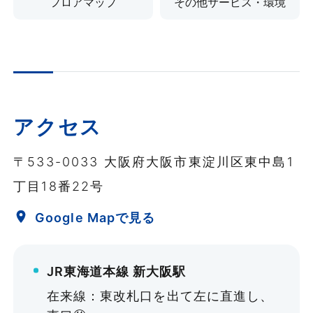
フロアマップ
その他サービス・環境
32㎡
休館日
荷物のお預かりサービス
適用パック例
〜28名
不定休
会議でご利用される資料や備品などを事前にお
1F
2F
3F
4F
5F
（施設修理・点検日が臨時休館となります。）
送りいただけます。ご利用日の2日前よりお預
Q
9:00～14:00の5時間で利用した
¥11,220〜
かりが可能です。
い。
アクセス
10F
土日祝日も開館しておりますのでお預かり可能
¥40,205
会議室数
です。
A
5時間パックが適用されます。
〒533-0033 大阪府大阪市東淀川区東中島1
19室（10タイプ）
詳細を見る
荷物のお預かりサービス利用規約
丁目18番22号
Q
12:00～19:00の7時間で利用した
Google Mapで見る
収容人数
い。
荷物保管料
〜432名／室
お預かりするお荷物の個数・サイズによっては
JR東海道本線 新大阪駅
荷物保管料が発生いたします。
A
8時間パックが適用されます。
12:00～20:00 もしくは11:00～
在来線：東改札口を出て左に直進し、
利用料金
荷物到着日
荷物個数
荷物保管料