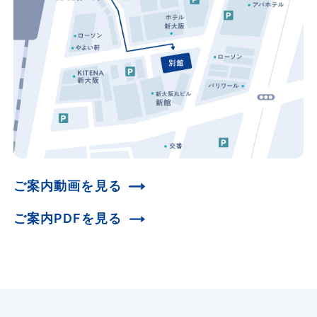
各パック、延長は1時間のみ可能です。
支払いいただくか、ご利用後にお振込みくださ
い。
当日のみ1時間以上の延長も可能ですが、
次の時間パックへの繰り上げ対象外となり
ます。
〈例〉5時間パック＋1時間延長（計6時
発送時のお願い・ご注意
間）でご予約後、当日さらに1時間延長し
必ず元払いにてお送りください。着払
て計7時間となった場合、
いでお送りいただいた場合はお預かり
8時間パックは適用されません。
いたしかねます。
Gタイプは5時間パック以上、H・Iタイプ
冷凍、および冷蔵保管が必要なお荷物
ご案内動画を見る
は8時間パック以上の受付となります。
はお預かりいたしかねます。
Cタイプ
ご案内PDFを見る
毎時00分スタートでの受付となります
伝票に記載いただいたお部屋にお荷物
（9時以降のご予約は30分前から入室可
をお入れいたしますので、お部屋を複
64㎡・66㎡
能です）。
数ご予約されている場合は、どのお部
【営業時間 8：00～21：00】
〜47名
屋にお荷物をお入れするか必ずご記載
ください。