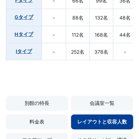
Fタイプ
-
66名
99名
36名
¥26,015
Gタイプ
-
¥74,800
¥
Gタイプ
-
88名
132名
48名
バーチャル内覧
Hタイプ
-
-
¥
詳細を見る
Hタイプ
-
112名
168名
44名
Iタイプ
-
-
¥
住所
Iタイプ
-
252名
378名
-
〒533-0033 大阪市東淀川区東中島1-18-22
レンタル備品一覧
営業時間
8:00〜21:00
※表示価格は全て税込です。
※表示価格は全て税込です。
別館の特長
会議室一覧
料金表ダウンロード
※平日料金です。
※平日料金です。
電話受付
料金表
レイアウトと収容人数
9:00〜17:30（平日）
Bタイプ
9:00〜17:00（土日祝）
フロアマップ
その他サービス・環境