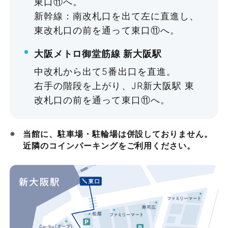
19:00 でご利用いただけます。
東口⑪へ。
¥7,260〜
新幹線：南改札口を出て左に直進し、
利用当日
-
¥0（無料）
東改札口の前を通って東口⑪へ。
Q
8:00～19:00の11時間で利用した
料金体系
い。
〜9個
¥0（無料）
大阪メトロ御堂筋線 新大阪駅
パック制
BCタイプ
中改札から出て5番出口を直進。
バーチャル内覧
〜19個
¥11,000
A
12時間パックが適用されます。
右手の階段を上がり、JR新大阪駅 東
1〜2日前
8：00～20：00 でご利用いただ
改札口の前を通って東口⑪へ。
45㎡・48㎡
その他
〜29個
¥22,000
けます。
フロアマップダウンロード
バリアフリー対応
〜44名
30個〜
¥33,000
当館に、駐車場・駐輪場は併設しておりません。
館内フリーWi-Fiあり
近隣のコインパーキングをご利用ください。
¥15,180〜
全熱交換システム・換気窓設置
3辺合計160cmで1個（重量30kg以下）と換算し
部屋番号
会議室タイプ
広さ
【特記事項】
ます。
¥54,395
喫煙所あり
時間ごとのパック制でのご案内となりま
個数が9個以下であっても、3辺合計が160cmを超
1-1号室
Fタイプ
138㎡
える場合は、保管料が発生する場合がございま
す。準備・後片付けのお時間も含めご予約
詳細を見る
収容人数はシアター形式レイアウト時の最大数で
す。
ください。
フォトギャラリー
荷物保管料が発生する場合は、当日に現金にてお
す。