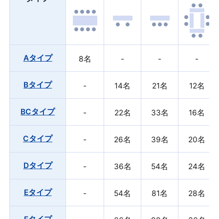
タイプ
3時間パック
5時間パック
8
Aタイプ
¥7,260
¥12,100
Aタイプ
8名
-
-
-
Bタイプ
¥11,220
¥18,700
Bタイプ
-
14名
21名
12名
BCタイプ
¥15,180
¥25,300
BCタイプ
-
22名
33名
16名
Cタイプ
¥18,480
¥30,800
Aタイプ
Cタイプ
-
26名
39名
20名
Dタイプ
¥23,100
¥38,500
Dタイプ
-
36名
54名
24名
17㎡・19㎡
Eタイプ
¥30,360
¥50,600
〜8名
Eタイプ
-
54名
81名
28名
Fタイプ
¥36,300
¥60,500
¥7,260〜