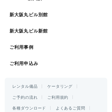
す。それ以降の日程への変更、及び2回目
意しております。
以降の変更はお受けいたしかねます。
新大阪丸ビル別館
ヤマト運輸、佐川急便以外の宅配業者
ご利用時間の短縮、およびお部屋の縮小
をご利用の場合は、お客様にて集荷依
は、差額に対してキャンセル料金が発生し
頼をお願いいたします。
新大阪丸ビル新館
ます。
Eタイプ
お預かりした時間帯によっては、ご指
定の日時に配達が間に合わない場合が
キャンセル料金の詳細は、
こちら
をご覧く
ご利用事例
収容⼈数8名〜最⼤432名の10タイプ
ございます。予めご了承いただきます
ださい。
113㎡
の会議室で、ご利⽤シーンに応じたプ
ようお願い申し上げます。
ご利用申込み
〜104名
ランをご提案。
貴重品等に関しては弊社で管理できか
イベントの成功をサポートします。
ねますので、発送をお控えください。
¥30,360〜
WEB会議、会社説明会、採⽤⾯接、試験・研修
レンタル備品
ケータリング
¥108,790
会場、セミナー、展⽰会など、イベント内容や
ご予約の流れ
ご利用規約
参加⼈数に合わせた会議室をご提案いたしま
詳細を見る
各種ダウンロード
よくあるご質問
す。