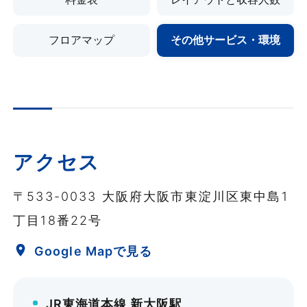
Gタイプ
フロアマップ
その他サービス・環境
181㎡・185㎡
〜159名
¥74,800〜
¥160,820
アクセス
詳細を見る
〒533-0033 大阪府大阪市東淀川区東中島1
丁目18番22号
Google Mapで見る
JR東海道本線 新大阪駅