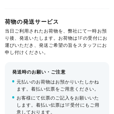
各パック、延長は1時間のみ可能です。
当日のみ1時間以上の延長も可能ですが、
次の時間パックへの繰り上げ対象外となり
荷物の発送サービス
ます。
当日ご利用されたお荷物を、弊社にて一時お預
〈例〉5時間パック＋1時間延長（計6時
り後、発送いたします。
お荷物は1Fの受付にお
間）でご予約後、当日さらに1時間延長し
運びいただき、発送ご希望の旨をスタッフにお
て計7時間となった場合、
申し付けください。
8時間パックは適用されません。
Gタイプは5時間パック以上、H・Iタイプ
は8時間パック以上の受付となります。
発送時のお願い・ご注意
Cタイプ
毎時00分スタートでの受付となります
元払いのお荷物はお預かりいたしかね
（9時以降のご予約は30分前から入室可
ます。着払い伝票をご用意ください。
64㎡・66㎡
能です）。
お客様にて伝票のご記入をお願いいた
【営業時間 8：00～21：00】
〜47名
します。着払い伝票は1F受付にもご用
意しております。