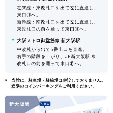
在来線：東改札口を出て左に直進し、
東口⑪へ。
新幹線：南改札口を出て左に直進し、
東改札口の前を通って東口⑪へ。
大阪メトロ御堂筋線 新大阪駅
Hタイプ
中改札から出て5番出口を直進。
右手の階段を上がり、JR新大阪駅 東
199㎡
改札口の前を通って東口⑪へ。
〜224名
当館に、駐車場・駐輪場は併設しておりません。
¥138,600〜
近隣のコインパーキングをご利用ください。
¥212,850
詳細を見る