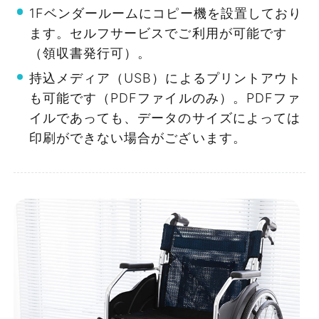
1Fベンダールームにコピー機を設置しており
ます。セルフサービスでご利用が可能です
（領収書発行可）。
持込メディア（USB）によるプリントアウト
も可能です（PDFファイルのみ）。PDFファ
イルであっても、データのサイズによっては
印刷ができない場合がございます。
Fタイプ
当⽇のサポートもおまかせください。
経験豊富なスタッフ常駐で安⼼してイ
136㎡・138㎡
ベントに専念いただけます。
〜121名
当⽇の参加者へのご案内や、備品のご利⽤⽅法