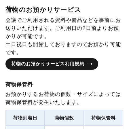
荷物のお預かりサービス
タイプ
3時間パック
5時間パック
8
会議でご利用される資料や備品などを事前にお
1F
2F
3F
4F
5F
送りいただけます。ご利用日の2日前よりお預
Aタイプ
¥7,260
¥12,100
Aタイプ
8名
-
-
-
かりが可能です。
10F
土日祝日も開館しておりますのでお預かり可能
Bタイプ
¥11,220
¥18,700
Bタイプ
-
14名
21名
12名
です。
荷物のお預かりサービス利用規約
BCタイプ
¥15,180
¥25,300
BCタイプ
-
22名
33名
16名
Cタイプ
¥18,480
¥30,800
Aタイプ
Cタイプ
-
26名
39名
20名
荷物保管料
お預かりするお荷物の個数・サイズによっては
Dタイプ
¥23,100
¥38,500
Dタイプ
-
36名
54名
24名
17㎡・19㎡
荷物保管料が発生いたします。
Eタイプ
¥30,360
¥50,600
〜8名
Eタイプ
-
54名
81名
28名
荷物到着日
荷物個数
荷物保管料
Fタイプ
¥36,300
¥60,500
¥7,260〜