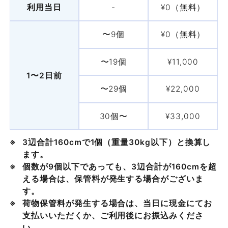
Fタイプ
-
66名
99名
36名
利用当日
-
¥0（無料）
¥26,015
Gタイプ
-
¥74,800
¥
Gタイプ
-
88名
132名
48名
バーチャル内覧
〜9個
¥0（無料）
Hタイプ
-
-
¥
詳細を見る
Hタイプ
-
112名
168名
44名
バーチャル内覧
〜19個
¥11,000
Iタイプ
-
-
¥
1〜2日前
住所
Iタイプ
-
252名
378名
-
〜29個
¥22,000
〒533-0033 大阪市東淀川区東中島1-18-22
フロアマップダウンロード
30個〜
¥33,000
レンタル備品一覧
営業時間
3辺合計160cmで1個（重量30kg以下）と換算し
部屋番号
会議室タイプ
広さ
8:00〜21:00
ます。
個数が9個以下であっても、3辺合計が160cmを超
1-1号室
Fタイプ
138㎡
料金表ダウンロード
える場合は、保管料が発生する場合がございま
電話受付
収容人数はシアター形式レイアウト時の最大数で
す。
荷物保管料が発生する場合は、当日に現金にてお
す。
9:00〜17:30（平日）
支払いいただくか、ご利用後にお振込みくださ
Bタイプ
9:00〜17:00（土日祝）
い。