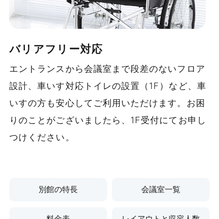
¥36,300〜
のご案内、お荷物の事前お預かり、ケータリン
グのお弁当のお届けなど、主催者様が安⼼して
¥130,075
イベントに専念できるようにサポートいたしま
バリアフリー対応
す。
詳細を見る
エントランスから会議室まで段差のないフロア
設計、車いす対応トイレの設置（1F）など、車
いすの方も安心してご利用いただけます。お困
りのことがございましたら、1F受付にてお申し
つけください。
別館の特長
会議室一覧
料金表
レイアウトと収容人数