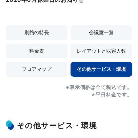
別館の特長
会議室一覧
料金表
レイアウトと収容人数
フロアマップ
その他サービス・環境
※表示価格は全て税込です。
※表示価格は全て税込です。
※表示価格は全て税込です。
※表示価格は全て税込です。
※表示価格は全て税込です。
レイアウトと収容人数
※平日料金です。
※平日料金です。
※平日料金です。
※平日料金です。
※平日料金です。
スクール
口
固定卓
会議室一覧
料金表
フロアマップ
その他サービス・環境
別館の特長
2名掛
3名掛
2名掛
タイプ