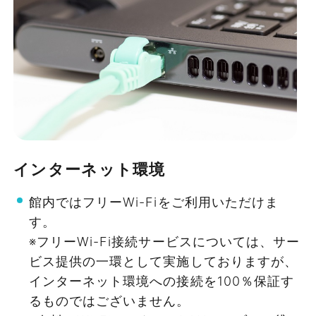
Dタイプ
口でのご精算となります。
キャッシュレス決済は非対応です。
84㎡
お申込み後に請求書を発行いたしますの
⼤事な会議やイベントはおまかせくだ
〜66名
で、ご利用日の1週間前までにお支払いくだ
さい。
さい。
¥23,100〜
⼤切なお客様へ上質な空間をご提供。
¥82,775
開放的な吹き抜けエントランスなど、上品で余
予約変更・キャンセルについて
インターネット環境
裕あるフロア設計で、快適な空間をご提供しま
詳細を見る
Iタイプは180日前から、Hタイプは90日前
す。また、バリアフリー対応で⾞椅⼦の⽅も快
館内ではフリーWi-Fiをご利用いただけま
から、F・Gタイプは60日前から、A～Eタ
す。
適にご利⽤いただけます。
イプは30日前から、レンタル備品はご利用
※フリーWi-Fi接続サービスについては、サー
日の20日前からキャンセル料金が発生しま
ビス提供の一環として実施しておりますが、
す。
インターネット環境への接続を100％保証す
日程変更は原則1回のみとし、ご利用日から
るものではございません。
前後1ヶ月以内の日程への変更のみ可能で