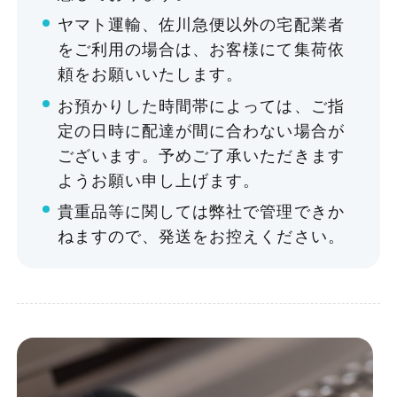
¥18,480〜
ヤマト運輸、佐川急便以外の宅配業者
諸注意
¥66,220
をご利用の場合は、お客様にて集荷依
頼をお願いいたします。
価格は全て税込表記です。
詳細を見る
お預かりした時間帯によっては、ご指
土曜・日曜・祝日は室料が平日単価の2割
定の日時に配達が間に合わない場合が
増となります。
ございます。予めご了承いただきます
備品は別途レンタル料が必要です。くわし
ようお願い申し上げます。
くは
こちら
をご覧ください。
貴重品等に関しては弊社で管理できか
F・G・H・Iタイプについては、シアター形
ねますので、発送をお控えください。
式やブース設営など、特殊な設営の場合は
設営料が発生いたします。
お支払いについて
お支払いは銀行振込、もしくは当館受付窓