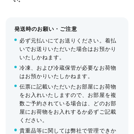
32㎡
休館日
適用パック例
発送時のお願い・ご注意
〜28名
不定休
（施設修理・点検日が臨時休館となります。）
Q
9:00～14:00の5時間で利用した
必ず元払いにてお送りください。着払
¥11,220〜
い。
いでお送りいただいた場合はお預かり
いたしかねます。
¥40,205
会議室数
冷凍、および冷蔵保管が必要なお荷物
A
5時間パックが適用されます。
19室（10タイプ）
詳細を見る
はお預かりいたしかねます。
伝票に記載いただいたお部屋にお荷物
Q
12:00～19:00の7時間で利用した
をお入れいたしますので、お部屋を複
収容人数
い。
数ご予約されている場合は、どのお部
〜432名／室
屋にお荷物をお入れするか必ずご記載
A
8時間パックが適用されます。
ください。
12:00～20:00 もしくは11:00～
利用料金
貴重品等に関しては弊社で管理できか