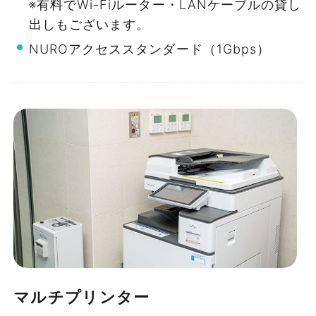
※有料でWi-Fiルーター・LANケーブルの貸し
す。それ以降の日程への変更、及び2回目
出しもございます。
以降の変更はお受けいたしかねます。
NUROアクセススタンダード（1Gbps）
ご利用時間の短縮、およびお部屋の縮小
は、差額に対してキャンセル料金が発生し
ます。
Eタイプ
キャンセル料金の詳細は、
こちら
をご覧く
収容⼈数8名〜最⼤432名の10タイプ
ださい。
113㎡
の会議室で、ご利⽤シーンに応じたプ
〜104名
ランをご提案。
イベントの成功をサポートします。
¥30,360〜
WEB会議、会社説明会、採⽤⾯接、試験・研修
¥108,790
会場、セミナー、展⽰会など、イベント内容や
参加⼈数に合わせた会議室をご提案いたしま
マルチプリンター
詳細を見る
す。