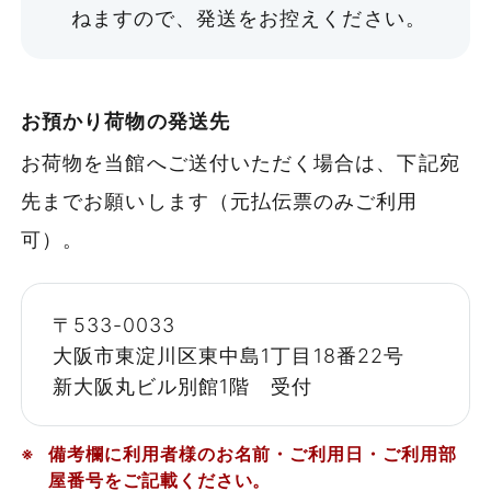
19:00 でご利用いただけます。
ねますので、発送をお控えください。
¥7,260〜
Q
8:00～19:00の11時間で利用した
料金体系
い。
お預かり荷物の発送先
パック制
BCタイプ
お荷物を当館へご送付いただく場合は、下記宛
A
12時間パックが適用されます。
先までお願いします（元払伝票のみご利用
8：00～20：00 でご利用いただ
45㎡・48㎡
その他
可）。
けます。
バリアフリー対応
〜44名
館内フリーWi-Fiあり
〒533-0033
¥15,180〜
全熱交換システム・換気窓設置
【特記事項】
大阪市東淀川区東中島1丁目18番22号
¥54,395
喫煙所あり
新大阪丸ビル別館1階 受付
時間ごとのパック制でのご案内となりま
す。準備・後片付けのお時間も含めご予約
詳細を見る
備考欄に利用者様のお名前・ご利用日・ご利用部
ください。
フォトギャラリー
屋番号をご記載ください。