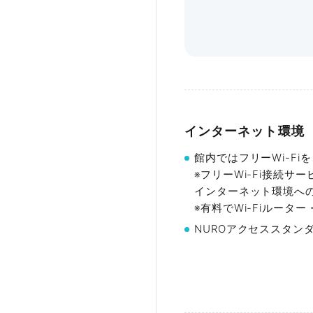
Eタイプ
【特記事項】
広さ
収
103㎡・107㎡
〜
インターネット環境
※90日前より貸し出し可
館内ではフリーWi-F
※フリーWi-Fi接続
詳細を見る
インターネット環境への
※有料でWi-Fiルータ
NUROアクセススタンダ
諸注意