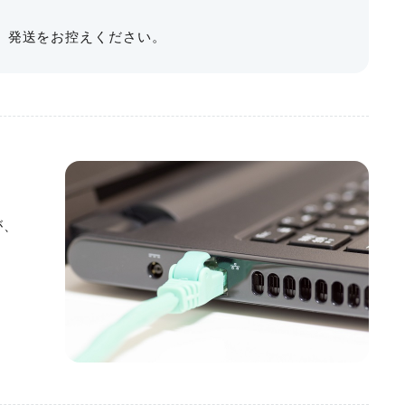
、発送をお控えください。
けのお時間も含めご予約ください。
収容人数
利用料金
最大料金
天井高3.4mで開放感あふれる館内。
への繰り上げ対象外となります。
㎡
〜91名
¥44,220〜
¥158,455
りある時間をお過ごしください。
当日さらに1時間延長して計7時間となった場合、
内装、こだわりの設備でお客様をお迎えします。
る
以上の受付となります。
なしまで、さまざまなシチュエーションでご利用いただ
が、
は30分前から入室可能です）。
まで、イベント内容に合わせた多様なプランをご
ります。
ます。