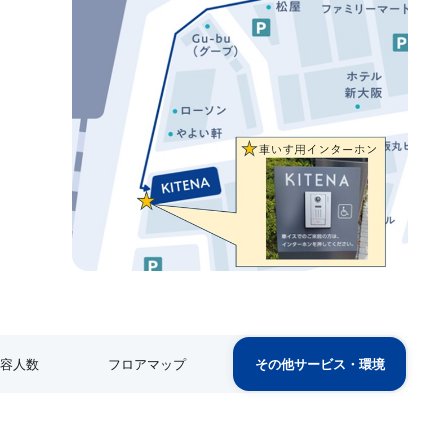
。
。
収容人数
フロアマップ
その他サービス・環境