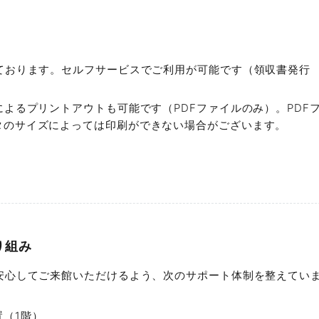
備品は別途レンタル料が必要です。くわしくは
WEB会議、会社説明会、採⽤⾯接
F・G・Hタイプについては、シアター形式やブ
や参加⼈数に合わせた会議室をご提
ます。
しております。セルフサービスでご利用が可能です（領収書発行
お支払いは銀行振込、もしくは当館受付窓口で
当⽇のサポートもおまかせく
によるプリントアウトも可能です（PDFファイルのみ）。PDF
キャッシュレス決済は非対応です。
タのサイズによっては印刷ができない場合がございます。
経験豊富なスタッフ常駐で安
Hタイプ
お申込み後に請求書を発行いたしますので、ご利
当⽇の参加者へのご案内や、備品の
容人数
利用料金
最大料金
広さ
ングのお弁当のお届けなど、主催者
につ
Hタイプは90日前から、F・Gタイプは60日前
130名
¥93,500〜
¥201,025
210
ご利用日の20日前からキャンセル料金が発生し
します。
日程変更は原則1回のみとし、ご利用日から前後
※控室を無
程への変更、及び2回目以降の変更はお受けいた
り組み
ご利用時間の短縮、およびお部屋の縮小は、差
詳細を見
安心してご来館いただけるよう、次のサポート体制を整えてい
キャンセル料金の詳細は、
こちら
をご覧くださ
（1階）