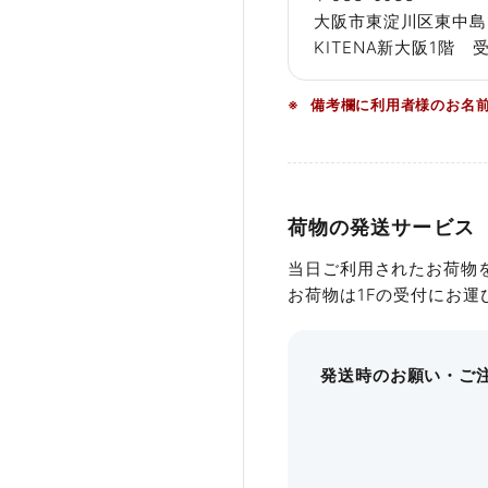
Cタイプ
適用パック例
大阪市東淀川区東中島1
KITENA新大阪1階 
広さ
収
Q
9:00
備考欄に利用者様のお名
73㎡・76㎡
〜
A
5時間パ
詳細を見る
Q
12:00
荷物の発送サービス
当日ご利用されたお荷物
A
8時間パッ
お荷物は1Fの受付にお
Q
8:00～
発送時のお願い・ご
A
12時間