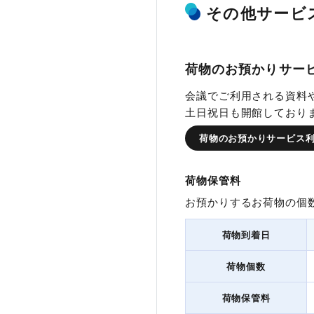
固定卓
KITENAの特
会議室一覧
料金表
フロアマップ
その他サービ
タイプ
荷物のお預かりサー
タイプ
3時間
会議でご利用される資料
Aタイプ
¥11,
土日祝日も開館しており
Aタイプ
10名
荷物のお預かりサービス
Bタイプ
¥17,
Bタイプ
-
Cタイプ
¥24,
Cタイプ
-
荷物保管料
お預かりするお荷物の個
Dタイプ
¥27,
Dタイプ
-
荷物到着日
Eタイプ
¥40,
Eタイプ
-
荷物個数
Fタイプ
¥44,
Aタイプ
Fタイプ
-
※部屋によって
荷物保管料
Gタイプ
Gタイプ
-
-
広さ
収