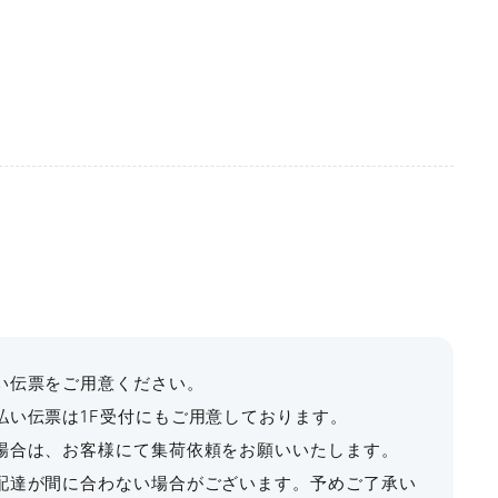
収容人数
利用料金
最大料金
2㎡
〜65名
¥27,060〜
¥96,965
る
ご利用いただけます。
。
い伝票をご用意ください。
払い伝票は1F受付にもご用意しております。
場合は、お客様にて集荷依頼をお願いいたします。
配達が間に合わない場合がございます。予めご了承い