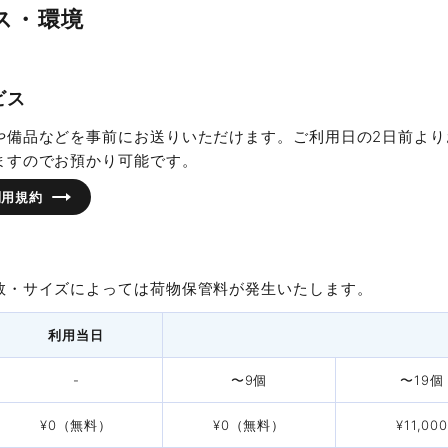
長
ス・環境
2名掛
3名掛
2名掛
3名掛
2名掛
3名掛
住所
ビス
パック
5時間パック
8時間パック
12
1F
2F
3F
4F
5F
や備品などを事前にお送りいただけます。ご利用日の2日前より
営業時間
880
¥19,800
¥27,720
¥
ますのでお預かり可能です。
-
-
-
-
-
-
利用規約
820
¥29,700
¥41,580
¥5
18名
27名
16名
24名
14名
電話受付
21名
420
¥40,700
¥56,980
¥
30名
45名
20名
30名
16名
24名
数・サイズによっては荷物保管料が発生いたします。
060
¥45,100
¥63,140
¥8
休館日
36名
54名
24名
36名
20名
30名
利用当日
260
¥67,100
¥93,940
¥1
44名
66名
28名
42名
22名
33名
-
〜9個
〜19個
会議室数
220
¥73,700
¥103,180
¥1
48名
72名
32名
48名
24名
Bタイプ
36名
壁紙が異なります
¥0（無料）
¥0（無料）
¥11,000
78名
117名
¥93,500
40名
60名
¥130,900
32名
48名
¥1
容人数
利用料金
最大料金
広さ
収容人数