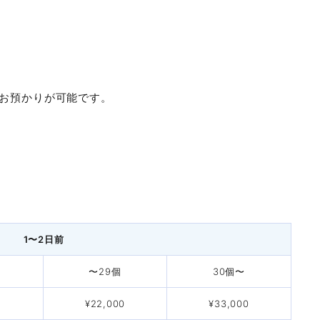
シアター
4名掛
6名掛
6名掛
9名掛
〒533-0033 大阪市東淀川区東中島1-18-5
延長料金／
土日祝日
時間パック
設営料
1時間
料金
6F
お預かりが可能です。
8:00〜21:00
37,620
¥4,950
-
-
-
-
-
-
6,430
¥7,425
-
16名
9:00〜17:30（平日）
24名
18名
27名
33名
9:00〜17:00（土日祝）
77,330
¥10,175
-
24名
36名
24名
36名
55名
5,690
¥11,275
-
不定休
32名
48名
30名
45名
65名
（施設修理・点検日が臨時休館となります。）
1〜2日前
27,490
¥16,775
-
40名
60名
36名
54名
79名
2割増
〜29個
30個〜
15室（8タイプ）
40,030
¥18,425
¥4,400
44名
66名
48名
72名
91名
¥22,000
¥33,000
77,650
64名
¥23,375
96名
72名
108名
¥6,600
130名
収容人数
利用料金
最大料金
〜210名／室