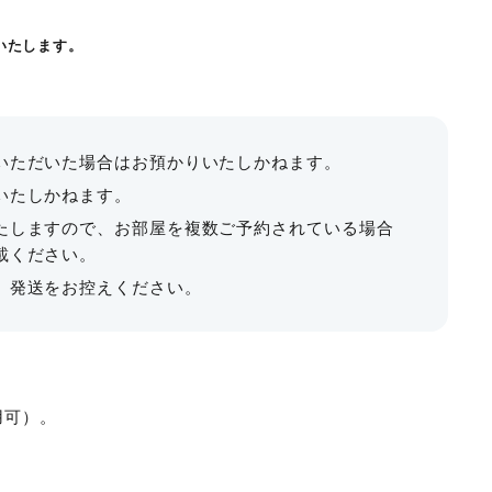
96名
144名
96名
144名
210名
54,980
¥33,550
¥8,800
48㎡
〜33名
¥17,820～
¥63,855
いたします。
。
¥11,880〜
名まで
る
先着順）
-
パック制
いただいた場合はお預かりいたしかねます。
レンタル備品一覧
料金表ダウンロード
いたしかねます。
天井高3.0〜3.4 ｍ
たしますので、お部屋を複数ご予約されている場合
館内フリーWi-Fiあり
載ください。
ップダウンロード
パウダールーム完備
、発送をお控えください。
全部屋個別空調・換気窓設置
喫煙所あり
用可）。