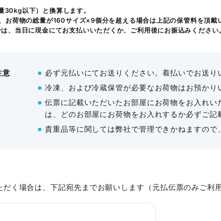
重量30kg以下）と換算します。
120名
180名
52名
78名
44名
66名
-
¥187,880
¥2
10名
¥11,880〜
¥42,570
47㎡・
、お荷物の総量が160サイズ×9個分を超える場合は上記の保管料を頂戴
合は、当日に現金にてお支払いいただくか、ご利用後にお振込みください
利用料金
・Hタイプ利用時は無料
固定卓4
詳細を見
・Eタイプ利用時は終日¥5,500（
・他タイプ利用時は使用不可
料金体系
注意
必ず元払いにてお送りください。着払いでお送り
バーチャル内覧
冷凍、および冷蔵保管が必要なお荷物はお預かり
その他
伝票に記載いただいたお部屋にお荷物をお入れい
は、どのお部屋にお荷物をお入れするか必ずご記
バーチャル内覧
フロアマ
貴重品等に関しては弊社で管理できかねますので
ただく場合は、下記宛先までお願いします（元払伝票のみご利