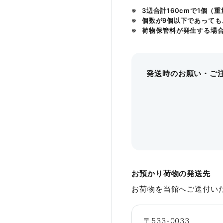
3辺合計160cmで1個（
Hタイプ
-
Hタイプ
-
28～32㎡
〜
個数が9個以下であっても
荷物保管料が発生する場
控室
4名
詳細を見る
控室
-
発送時のお願い・ご
お預かり荷物の発送先
お荷物を当館へご送付い
〒533-0033
フォトギャラリー