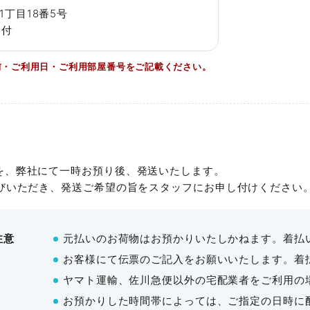
Dタイプ
丁目18番5号
受付
容人数
利用料金
最大料金
広さ
～14:00の5時間で利用したい。
前・ご利用日・ご利用部屋番号をご記載ください。
55名
¥24,420〜
¥87,505
81㎡・8
ックが適用されます。
詳細を見
～19:00の7時間で利用したい。
を、弊社にて一時お預り後、発送いたします。
クが適用されます。12:00～20:00 もしくは11:00～19:00 で
運びいただき、発送ご希望の旨をスタッフにお申し付けください
19:00の11時間で利用したい。
注意
元払いのお荷物はお預かりいたしかねます。着払
お客様にて伝票のご記入をお願いいたします。着
ヤマト運輸、佐川急便以外の宅配業者をご利用の
パックが適用されます。8：00～20：00 でご利用いただけます。
お預かりした時間帯によっては、ご指定の日時に