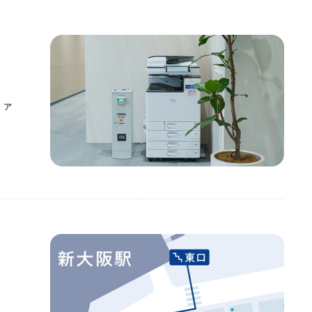
こちら
をご覧ください。
、試験・研修会場、セミナー、展⽰会など、イベント内容
ース設営など、特殊な設営の場合は設営料が発生いたし
案いたします。
のご精算となります。
ださい。
ファ
⼼してイベントに専念いただけます。
用日の1週間前までにお支払いください。
ご利⽤⽅法のご案内、お荷物の事前お預かり、ケータリ
収容人数
利用料金
最大料金
様が安⼼してイベントに専念できるようにサポートいた
から、A～Eタイプは30日前から、レンタル備品・控室は
㎡
〜210名
¥187,880〜
¥288,530
ます。
1ヶ月以内の日程への変更のみ可能です。それ以降の日
料で利用可能
しかねます。
額に対してキャンセル料金が発生します。
る
ま
い。