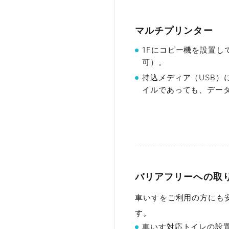
マルチプリンター
1Fにコピー機を設置
可）。
お支払いについて
持込メディア（USB）
イルであっても、デー
Gタイプ
広さ
収
予約変更・キャンセル
158㎡
〜
いて
詳細を見る
バリアフリーへの取
車いすをご利用の方にも
す。
車いす対応トイレの設置