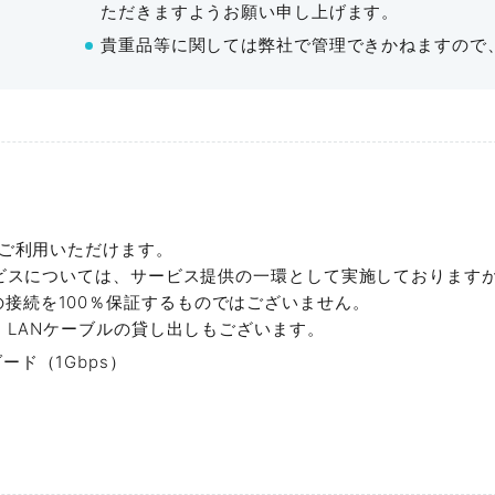
ただきますようお願い申し上げます。
貴重品等に関しては弊社で管理できかねますので
Fタイプ
時間ごとのパック制でのご案内となります。準備・後片付
各パック、延長は1時間のみ可能です。
容人数
利用料金
最大料金
広さ
2022年7月OPEN 。最大
当日のみ1時間以上の延長も可能ですが、次の時間パック
79名
¥40,260〜
¥144,265
119
ワンランク上の空間で、ゆと
〈例〉5時間パック＋1時間延長（計6時間）でご予約後、
8時間パックは適用されません。
広々とした共有スペース、モダンな
能
詳細を見
Gタイプは5時間パック以上、H・Iタイプは8時間パック
iをご利用いただけます。
いつもの会議から特別な日のおもて
サービスについては、サービス提供の一環として実施しております
毎時00分スタートでの受付となります（9時以降のご予約
けます。
接続を100％保証するものではございません。
【営業時間 8：00～21：00】
ー・LANケーブルの貸し出しもございます。
ード（1Gbps）
収容人数10名～最大210名
価格は全て税込表記です。
提案。
土曜・日曜・祝日は室料が平日単価の2割増とな
イベントの成功をサポートし