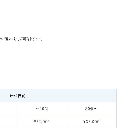
シアター
4名掛
6名掛
6名掛
9名掛
〒533-0033 大阪市東淀川区東中島1-18-27
最大料金
土日祝日料金
9F
お預かりが可能です。
8:00〜21:00
¥19,800
8名
12名
6名
9名
20名
¥26,730
9:00〜17:30（平日）
12名
18名
12名
18名
31名
9:00〜17:00（土日祝）
¥39,600
・
¥45,540
〜24名
〜36名
〜24名
〜36名
〜70名
¥51,480
・
¥53,460
2割増
不定休
〜36名
〜54名
〜36名
〜54名
〜91名
（施設修理・点検日が臨時休館となります。）
¥61,380
1〜2日前
40名
60名
36名
54名
116名
¥69,300
〜29個
30個〜
28室（7タイプ）
48名
72名
48名
72名
150名
¥73,260
¥22,000
¥33,000
48名
72名
48名
72名
150名
収容人数
利用料金
最大料金
〜150名／室