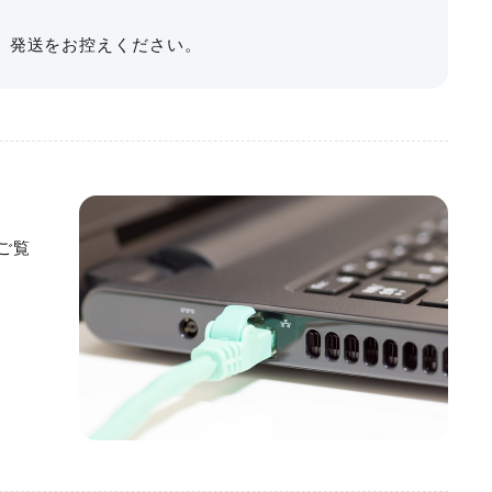
、発送をお控えください。
からのアクセス性抜群の貸し会議室を
けます。
算を効率よく使ってイベント開催したい⽅に最適です。
収容人数
利用料金
最大料金
アクセスしやすい⽴地で、近隣にコンビニや飲⾷店、ホ
㎡
〜150名
¥30,800〜
¥69,300
利にご利⽤いただくことができます。
る
ご覧
イベント内容に合わせた多様なプランをご提案。
ます。
、試験・研修会場、セミナー、展⽰会など、イベント内容
案いたします。