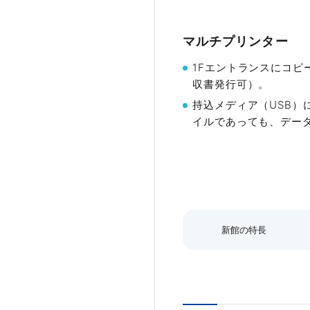
マルチプリンター
1Fエントランスにコ
収書発行可）。
Gタイプ
持込メディア（USB）
イルであっても、デー
広さ
収
117㎡
〜
※50インチモニター付き
詳細を見る
新館の特長