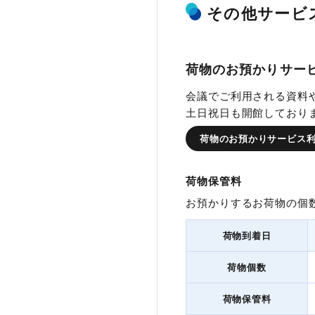
固定卓
新館の特長
会議室一覧
料金表
フロアマップ
その他サービ
タイプ
荷物のお預かりサー
タイプ
利
会議でご利用される資料
Aタイプ
3
土日祝日も開館しており
Aタイプ
12名
Bタイプ
3
荷物のお預かりサービス
Bタイプ
-
Cタイプ
3
荷物保管料
Cタイプ
-
Dタイプ
4
お預かりするお荷物の個
Dタイプ
-
Eタイプ
4
荷物到着日
Eタイプ
-
Fタイプ
4
荷物個数
Aタイプ
Fタイプ
-
Gタイプ
4
荷物保管料
Gタイプ
-
広さ
収