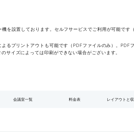
当⽇のサポートもおまかせく
経験豊富なスタッフ常駐で安
ピー機を設置しております。セルフサービスでご利用が可能です
当⽇の参加者へのご案内や、備品の
によるプリントアウトも可能です（PDFファイルのみ）。PDF
ングのお弁当のお届けなど、主催者
タのサイズによっては印刷ができない場合がございます。
します。
容人数
利用料金
最大料金
150名
¥32,560〜
¥73,260
会議室一覧
料金表
レイアウトと
全ての会議室一覧