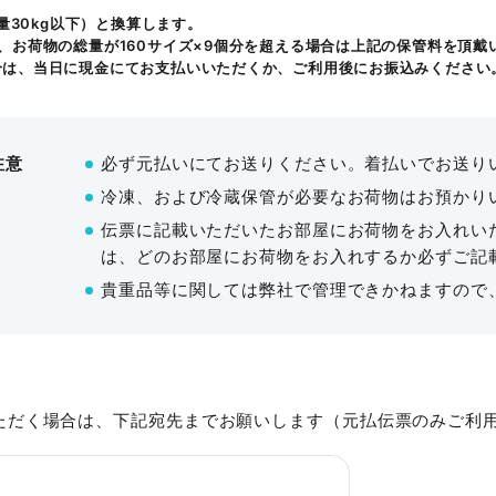
重量30kg以下）と換算します。
20名
¥6,600〜
¥19,800
37㎡
、お荷物の総量が160サイズ×9個分を超える場合は上記の保管料を頂戴
合は、当日に現金にてお支払いいただくか、ご利用後にお振込みください
利用料金
詳細を見
料金体系
注意
必ず元払いにてお送りください。着払いでお送り
価格は全て税込表記です。
冷凍、および冷蔵保管が必要なお荷物はお預かり
その他
土曜・日曜・祝日は室料が平日単価の2割増とな
伝票に記載いただいたお部屋にお荷物をお入れい
備品は別途レンタル料が必要です。くわしくは
は、どのお部屋にお荷物をお入れするか必ずご記
フロアマップダウンロード
貴重品等に関しては弊社で管理できかねますので
時間制でのご案内となります
（3時間〜）
。準備
入室はご予約時間の15分前から可能です。
会議室タイプ
広さ
収容人
ただく場合は、下記宛先までお願いします（元払伝票のみご利
Cタイプ
66㎡
～53名
お支払いは銀行振込、もしくは当館受付窓口で
キャッシュレス決済は非対応です。
Dタイプ
75㎡
～82名