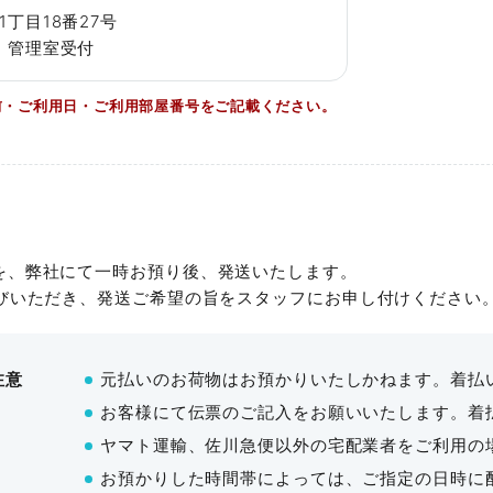
Dタイプ
お申込み後に請求書を発行いたしますので、ご利
丁目18番27号
Dタイプ
75㎡
～82名
 管理室受付
容人数
利用料金
最大料金
広さ
につ
会議室は30日前から、レンタル備品は20日前
Aタイプ
25㎡
～20名
前・ご利用日・ご利用部屋番号をご記載ください。
70名
¥13,200～
¥39,600〜
73㎡～8
日程変更は原則1回のみとし、ご利用日から前後
Aタイプ
25㎡
～20名
程への変更、及び2回目以降の変更はお受けでき
詳細を見
ご利用時間の短縮、およびお部屋の縮小は、差
Bタイプ
37㎡
～31名
キャンセル料金の詳細は
こちら
をご覧ください
ウト時の最大数です。
を、弊社にて一時お預り後、発送いたします。
運びいただき、発送ご希望の旨をスタッフにお申し付けください
注意
元払いのお荷物はお預かりいたしかねます。着払
お客様にて伝票のご記入をお願いいたします。着
ヤマト運輸、佐川急便以外の宅配業者をご利用の
お預かりした時間帯によっては、ご指定の日時に