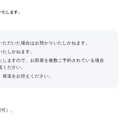
〜31名
¥8,910〜
¥26,730
レンタル備品一覧
料金表ダウンロード
いたします。
。
¥6,600〜
る
時間制（3時間〜）
いただいた場合はお預かりいたしかねます。
いたしかねます。
全室換気窓設置
ります。
たしますので、お部屋を複数ご予約されている場合
喫煙所あり
こちら
をご覧ください。
載ください。
、発送をお控えください。
・後片づけのお時間も含めご予約ください。
数
利用料金
最大料金
用可）。
¥13,200〜
¥39,600
のご精算となります。
¥22,880〜
¥51,480