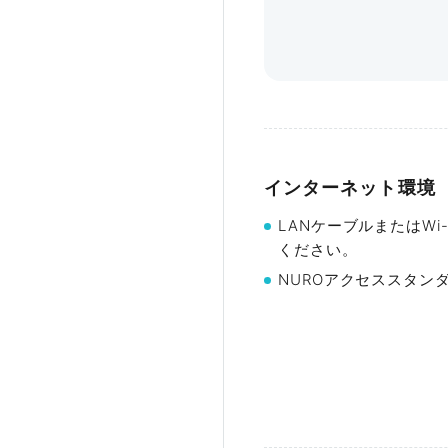
Eタイプ
広さ
収
100㎡
〜
インターネット環境
詳細を見る
LANケーブルまたはW
ください。
NUROアクセススタンダ