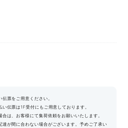
用日の1週間前までにお支払いください。
¥22,880〜
¥51,480
収容人数
利用料金
最大料金
からキャンセル料金が発生します。
¥6,600〜
¥19,800
7㎡
〜91名
¥22,880〜
¥51,480〜
1ヶ月以内の日程への変更のみ可能です。それ以降の日
¥6,600〜
¥19,800
ません。
る
額に対してキャンセル料金が発生します。
¥8,910〜
¥26,730
。
。
い伝票をご用意ください。
払い伝票は1F受付にもご用意しております。
場合は、お客様にて集荷依頼をお願いいたします。
配達が間に合わない場合がございます。予めご了承い