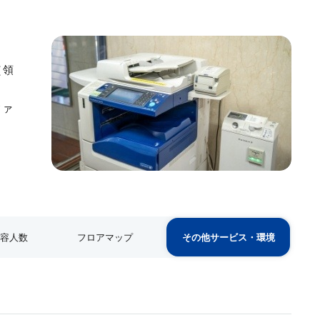
ださい。
⼼してイベントに専念いただけます。
（領
ご利⽤⽅法のご案内、お荷物の事前お預かり、ケータリ
ファ
様が安⼼してイベントに専念できるようにサポートいた
収容人数
フロアマップ
その他サービス・環境