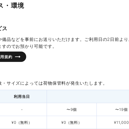
ス・環境
2名掛
3名掛
2名掛
3名掛
2名掛
3名掛
住所
ビス
用時間
1時間料金
延長料金／
30分
3F
4F
5F
6F
や備品などを事前にお送りいただけます。ご利用日の2日前より
営業時間
時間〜
¥2,200
¥1,100
ますのでお預かり可能です。
10名
15名
12名
18名
10名
15名
時間〜
¥2,970
¥1,485
利用規約
電話受付
16名
24名
12名
18名
10名
15名
時間〜
¥4,400・¥5,060
¥2,200
・
¥2,530
〜36名
〜54名
〜24名
〜36名
〜20名
〜30名
時間〜
¥5,720・¥5,940
¥2,860
・
¥2,970
数・サイズによっては荷物保管料が発生いたします。
休館日
〜46名
〜69名
〜28名
〜42名
〜24名
〜36名
時間〜
¥6,820
¥3,410
利用当日
60名
90名
32名
48名
28名
42名
時間〜
¥7,700
¥3,850
-
〜9個
〜19個
会議室数
Bタイプ
76名
114名
40名
60名
36名
54名
時間〜
¥8,140
¥4,070
¥0（無料）
¥0（無料）
¥11,000
76名
114名
40名
60名
36名
54名
容人数
利用料金
最大料金
広さ
収容人数