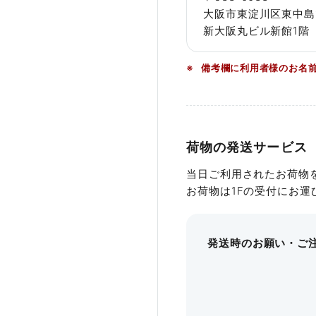
Cタイプ
大阪市東淀川区東中島1
306号室
新大阪丸ビル新館1階
広さ
収
予約変更・キャンセル
309号室
備考欄に利用者様のお名
50〜68㎡
〜
いて
313号室
詳細を見る
314号室
荷物の発送サービス
収容人数はシアター形式レイア
当日ご利用されたお荷物
お荷物は1Fの受付にお
発送時のお願い・ご