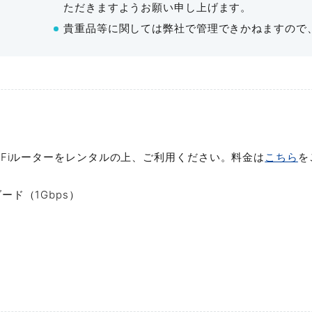
ただきますようお願い申し上げます。
貴重品等に関しては弊社で管理できかねますので
新大阪駅から徒歩2分。全国
リーズナブルにご利用いただ
Fタイプ
リーズナブルな料⾦体系で、運営予
容人数
利用料金
最大料金
広さ
⼤阪都⼼からはもちろん、全国から
116名
¥27,280〜
¥61,380
117
テルやコインパーキングもあり、便
詳細を見
i-Fiルーターをレンタルの上、ご利用ください。料金は
こちら
を
7タイプの広さの会議室で、
ード（1Gbps）
イベントの成功をサポートし
WEB会議、会社説明会、採⽤⾯接
や参加⼈数に合わせた会議室をご提