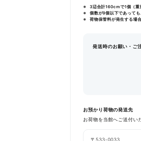
3辺合計160cmで1個（
25㎡
〜
個数が9個以下であっても
荷物保管料が発生する場
詳細を見る
発送時のお願い・ご
諸注意
ご利用時間について
お預かり荷物の発送先
部屋番号
フォトギャラリー
お荷物を当館へご送付い
300号室
お支払いについて
305号室
〒533-0033