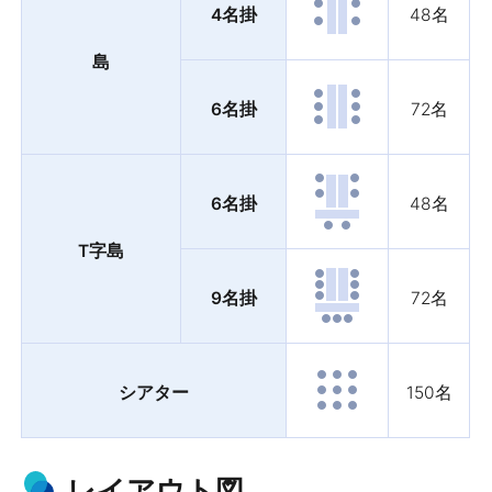
4名掛
48名
島
6名掛
72名
6名掛
48名
T字島
9名掛
72名
シアター
150名
レイアウト図