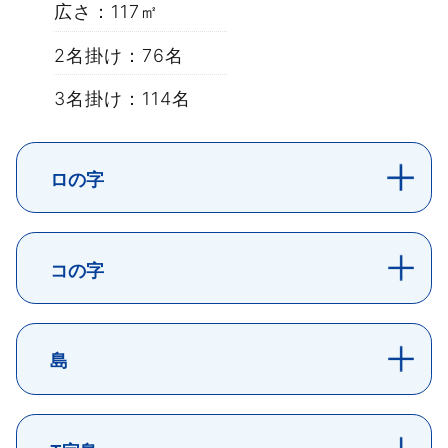
広さ：117㎡
2名掛け：76名
3名掛け：114名
ロの字
コの字
島